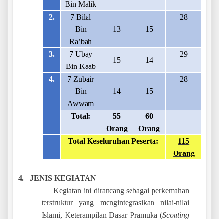
Bin Malik
2.
7 Bilal
28
Bin
13
15
Ra’bah
3.
7 Ubay
29
15
14
Bin Kaab
4.
7 Zubair
28
Bin
14
15
Awwam
Total:
55
60
Orang
Orang
Total Keseluruhan Peserta:
115
Orang
4.
JENIS KEGIATAN
Kegiatan ini dirancang sebagai perkemahan
terstruktur yang mengintegrasikan nilai-nilai
Islami, Keterampilan Dasar Pramuka (
Scouting