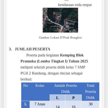
kendaraan roda empat
Gambar. Lokasi D’Peak Bongkor
3.
JUMLAH PESERTA
Peserta pada kegiatan
Kemping Blok
Pramuka (Lomba Tingkat I) Tahun 2025
meliputi seluruh peserta didik kelas 7 SMP
PGII 2 Bandung, dengan rincian sebagai
berikut:
No
Kelas
Jumlah Peserta
Total
Didik
Peserta
Didik
L
P
1.
7 Anas
30
14
16