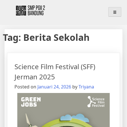
Skip
SMP PGII 2 BANDUNG
We are Mursyid, Muhsin, Mujadid
to
content
Tag:
Berita Sekolah
Science Film Festival (SFF)
Jerman 2025
Posted on
Januari 24, 2026
by
Triyana