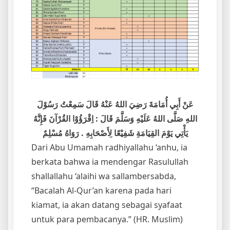
عَنْ أَبِي أُمَامَةَ رَضِيَ اللهُ عَنْهُ قَالَ سَمِعْتُ رَسُوْلَ
اللهِ صَلَّى اللهُ عَلَيْهِ وَسَلَّمَ قَالَ : اِقْرَؤُوْا القُرْآنَ فَإِنَّهُ
يَأْتِي يَوْمَ القِيَامَةِ شَفِيْعًا لِأَصْحَابِهِ . رَوَاهُ مُسْلِمٌ
Dari Abu Umamah radhiyallahu ‘anhu, ia
berkata bahwa ia mendengar Rasulullah
shallallahu ‘alaihi wa sallambersabda,
“Bacalah Al-Qur’an karena pada hari
kiamat, ia akan datang sebagai syafaat
untuk para pembacanya.” (HR. Muslim)