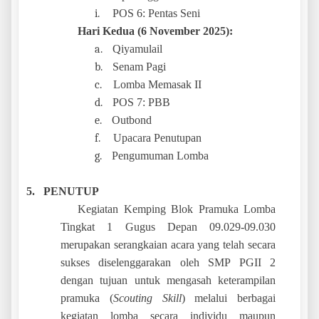
i.
POS 6: Pentas Seni
Hari Kedua (6 November 2025):
a.
Qiyamulail
b.
Senam Pagi
c.
Lomba Memasak II
d.
POS 7: PBB
e.
Outbond
f.
Upacara Penutupan
g.
Pengumuman Lomba
5.
PENUTUP
Kegiatan Kemping Blok Pramuka Lomba
Tingkat 1 Gugus Depan 09.029-09.030
merupakan serangkaian acara yang telah secara
sukses diselenggarakan oleh SMP PGII 2
dengan tujuan untuk mengasah keterampilan
pramuka (
Scouting Skill
) melalui berbagai
kegiatan lomba secara individu maupun